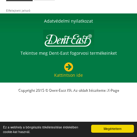
Elfelejtett jelszó
Adatvédelmi nyilatkozat
Tekintse meg Dent-East fogorvosi termékeinket
Kattintson ide
Copyright 2015 © Dent-East Kft.
Az oldalt készítette:
X-Page
Ez a webhely a böngészés tökéletesítése érdekében
Megértettem
cookie-kat használ.