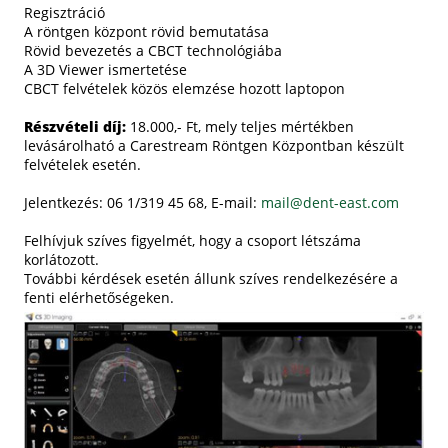
Regisztráció
A röntgen központ rövid bemutatása
Rövid bevezetés a CBCT technológiába
A 3D Viewer ismertetése
CBCT felvételek közös elemzése hozott laptopon
Részvételi díj:
18.000,- Ft, mely teljes mértékben
levásárolható a Carestream Röntgen Központban készült
felvételek esetén.
Jelentkezés: 06 1/319 45 68, E-mail:
mail@dent-east.com
Felhívjuk szíves figyelmét, hogy a csoport létszáma
korlátozott.
További kérdések esetén állunk szíves rendelkezésére a
fenti elérhetőségeken.