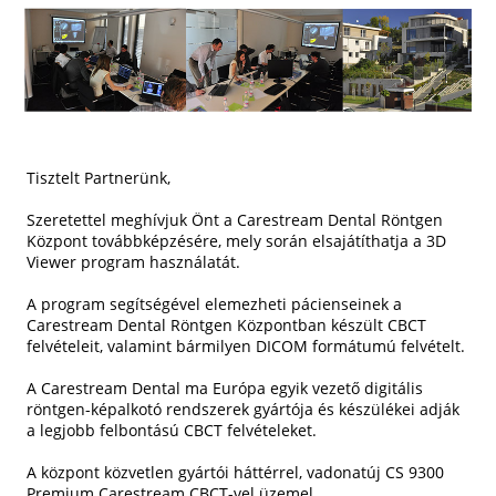
Tisztelt Partnerünk,
Szeretettel meghívjuk Önt a Carestream Dental Röntgen
Központ továbbképzésére, mely során elsajátíthatja a 3D
Viewer program használatát.
A program segítségével elemezheti pácienseinek a
Carestream Dental Röntgen Központban készült CBCT
felvételeit, valamint bármilyen DICOM formátumú felvételt.
A Carestream Dental ma Európa egyik vezető digitális
röntgen-képalkotó rendszerek gyártója és készülékei adják
a legjobb felbontású CBCT felvételeket.
A központ közvetlen gyártói háttérrel, vadonatúj CS 9300
Premium Carestream CBCT-vel üzemel.