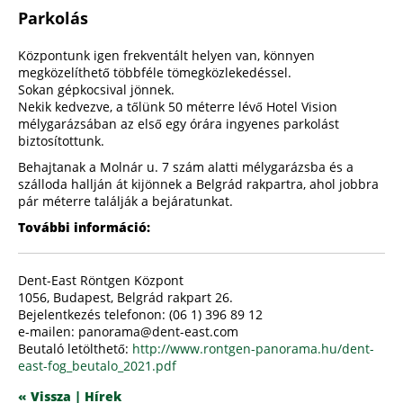
Parkolás
Központunk igen frekventált helyen van, könnyen
megközelíthető többféle tömegközlekedéssel.
Sokan gépkocsival jönnek.
Nekik kedvezve, a tőlünk 50 méterre lévő Hotel Vision
mélygarázsában az első egy órára ingyenes parkolást
biztosítottunk.
Behajtanak a Molnár u. 7 szám alatti mélygarázsba és a
szálloda hallján át kijönnek a Belgrád rakpartra, ahol jobbra
pár méterre találják a bejáratunkat.
További információ:
Dent-East Röntgen Központ
1056, Budapest, Belgrád rakpart 26.
Bejelentkezés telefonon: (06 1) 396 89 12
e-mailen: panorama@dent-east.com
Beutaló letölthető:
http://www.rontgen-panorama.hu/dent-
east-fog_beutalo_2021.pdf
« Vissza | Hírek