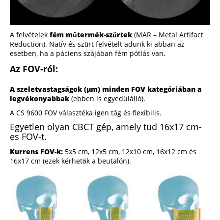
A felvételek
fém műtermék-szűrtek
(MAR – Metal Artifact
Reduction). Natív és szűrt felvételt adunk ki abban az
esetben, ha a páciens szájában fém pótlás van.
Az FOV-ról:
A szeletvastagságok (μm) minden FOV kategóriában a
legvékonyabbak
(ebben is egyedülálló).
A CS 9600 FOV választéka igen tág és flexibilis.
Egyetlen olyan CBCT gép, amely tud 16x17 cm-
es FOV-t.
Kurrens FOV-k:
5x5 cm, 12x5 cm, 12x10 cm, 16x12 cm és
16x17 cm (ezek kérhetők a beutalón).