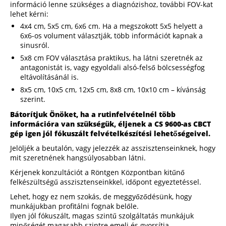
információ lenne szükséges a diagnózishoz, további FOV-kat
lehet kérni:
4x4 cm, 5x5 cm, 6x6 cm. Ha a megszokott 5x5 helyett a
6x6-os volument választják, több információt kapnak a
sinusról.
5x8 cm FOV választása praktikus, ha látni szeretnék az
antagonistát is, vagy egyoldali alsó-felső bölcsességfog
eltávolításánál is.
8x5 cm, 10x5 cm, 12x5 cm, 8x8 cm, 10x10 cm – kívánság
szerint.
Bátorítjuk Önöket, ha a rutinfelvételnél több
információra van szükségük, éljenek a CS 9600-as CBCT
gép igen jól fókuszált felvételkészítési lehetőségeivel.
Jelöljék a beutalón, vagy jelezzék az asszisztenseinknek, hogy
mit szeretnének hangsúlyosabban látni.
Kérjenek konzultációt a Röntgen Központban kitűnő
felkészültségű asszisztenseinkkel, időpont egyeztetéssel.
Lehet, hogy ez nem szokás, de meggyőződésünk, hogy
munkájukban profitálni fognak belőle.
Ilyen jól fókuszált, magas szintű szolgáltatás munkájuk
minőségét magasabb szintre emeli és gyorsítja.