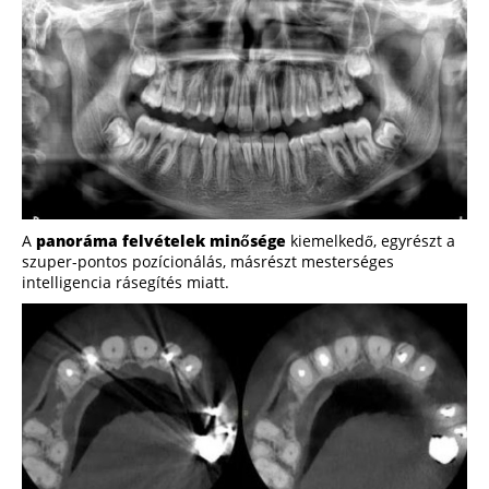
A
panoráma felvételek minősége
kiemelkedő, egyrészt a
szuper-pontos pozícionálás, másrészt mesterséges
intelligencia rásegítés miatt.