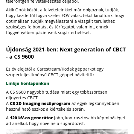
teleröntgen felvételkészítés céljából.
Akik Önök között a felvételeinkkel már dolgoznak, tudják,
hogy kezdettől fogva széles FOV választékot kínáltunk, hogy
optimálisan tudják megválasztani a vizsgált területhez
szükséges felbontást és térfogatot, valamint, ennek
függvényében pácienseik sugárterhelését.
Újdonság 2021-ben: Next generation of CBCT
- a CS 9600
Ez év elejétől a Carestream/Kodak gépparkot egy
szuperteljesítményű CBCT géppel bővítettük.
Linkje honlapunkon
A CS 9600 nagyobb tudása miatt egy többszörösen
díjnyertes CBCT.
A
CS 3D Imaging nézőprogram
az egyik legkönnyebben
használható eszköz a kiértékelés során.
A
120 kV-os generátor
jobb, kontrasztosabb képminőséget
ad anélkül, hogy növelné a sugárdózist.